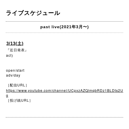
ライブスケジュール
past live(2021年3月〜)
3/13(土)
『近日発表』
act
)
open/start
adv/day
URL
［配信
］
https://www.youtube.com/channel/UCpxzAZQlmqbRDz1BLDts2U
g
URL
［投げ銭
］