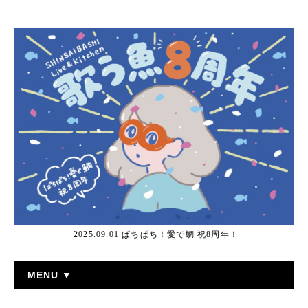
2025.09.01 ぱちぱち！愛で鯛 祝8周年！
MENU ▼