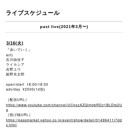
ライブスケジュール
past live(2021年3月〜)
3/16(火)
『泳いでいく』
act
)
石川由佳子
ライカシア
吉野ユウ
姫野光太郎
open/start 18:00/18:30
adv/day ¥2500
1d
(
別)
URL
［配信
］
https://www.youtube.com/channel/UCpxzAZQlmqbRDz1BLDts2U
g
URL
［投げ銭
］
https://passmarket.yahoo.co.jp/event/show/detail/01496411i7dd
x.html