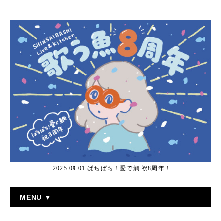
2025.09.01 ぱちぱち！愛で鯛 祝8周年！
MENU ▼