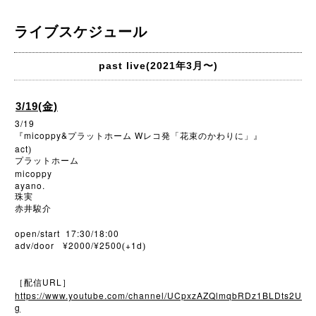
ライブスケジュール
past live(2021年3月〜)
3/19(金)
3/19
micoppy&
W
『
プラットホーム
レコ発「花束のかわりに」』
act
)
プラットホーム
micoppy
ayano.
珠実
赤井駿介
open/start 17:30/18:00
adv/door ¥2000/¥2500
+1d
(
)
URL
［配信
］
https://www.youtube.com/channel/UCpxzAZQlmqbRDz1BLDts2U
g