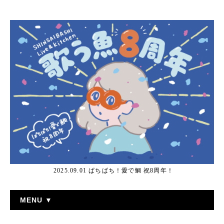
2025.09.01 ぱちぱち！愛で鯛 祝8周年！
MENU ▼