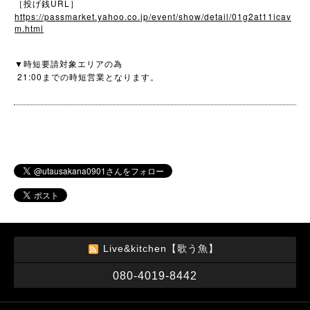
URL
［投げ銭
］
https://passmarket.yahoo.co.jp/event/show/detail/01g2at11icav
m.html
▼
時短要請対象エリアの為
21:00
までの時短営業となります。
Live&kitchen【歌う魚】
080-4019-8442