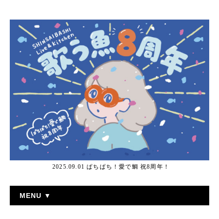
2025.09.01 ぱちぱち！愛で鯛 祝8周年！
MENU ▼