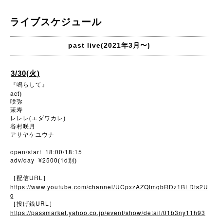
ライブスケジュール
past live(2021年3月〜)
3/30(火)
『鳴らして』
act
)
咲弥
茉寿
レレレ(エダワカレ)
谷村咲月
アサヤケユウナ
open/start 18:00/18:15
adv/day ¥2500
1d
(
別)
URL
［配信
］
https://www.youtube.com/channel/UCpxzAZQlmqbRDz1BLDts2U
g
URL
［投げ銭
］
https://passmarket.yahoo.co.jp/event/show/detail/01b3ny11h93