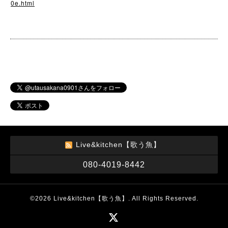
0e.html
Live&kitchen【歌う魚】
080-4019-8442
©2026
Live&kitchen【歌う魚】
. All Rights Reserved.