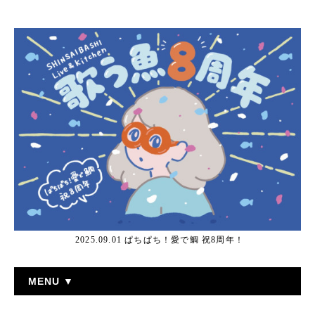
2025.09.01 ぱちぱち！愛で鯛 祝8周年！
MENU ▼