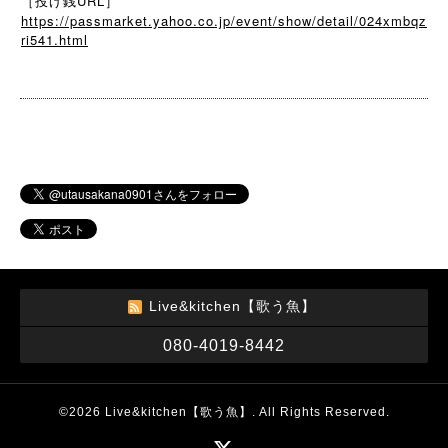
［投げ銭URL］
https://passmarket.yahoo.co.jp/event/show/detail/024xmbqz
ri541.html
Live&kitchen【歌う魚】
080-4019-8442
©2026
Live&kitchen【歌う魚】
. All Rights Reserved.