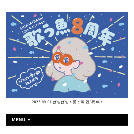
2025.09.01 ぱちぱち！愛で鯛 祝8周年！
MENU ▼