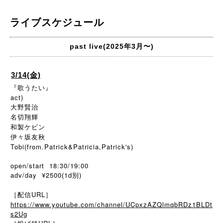
ライブスケジュール
past live(2025年3月〜)
3/14(金)
『歌うたい』
act)
大野賢治
名切翔輝
和製ケビン
伊々坂友秋
Tobi(from.Patrick&Patricia,Patrick's)
open/start 18:30/19:00
adv/day ¥2500(1d別)
［配信URL］
https://www.youtube.com/channel/UCpxzAZQlmqbRDz1BLDt
s2Ug