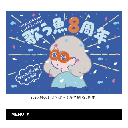
2025.09.01 ぱちぱち！愛で鯛 祝8周年！
MENU ▼