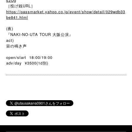
s2Ug
［投げ銭URL］
https://passmarket.yahoo.co.jp/event/show/detail/029wdb33
be841.html
(夜)
『NAKI-NO-UTA TOUR 大阪公演』
act)
宙の鳴き声
open/start 18:00/19:00
adv/day ¥3500(1d
)
別