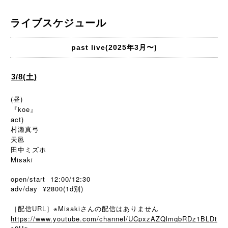
ライブスケジュール
past live(2025年3月〜)
3/8(土)
(昼)
『koe』
act)
村瀬真弓
天邑
田中ミズホ
Misaki
open/start 12:00/12:30
adv/day ¥2800(1d別)
［配信URL］※Misakiさんの配信はありません
https://www.youtube.com/channel/UCpxzAZQlmqbRDz1BLDt