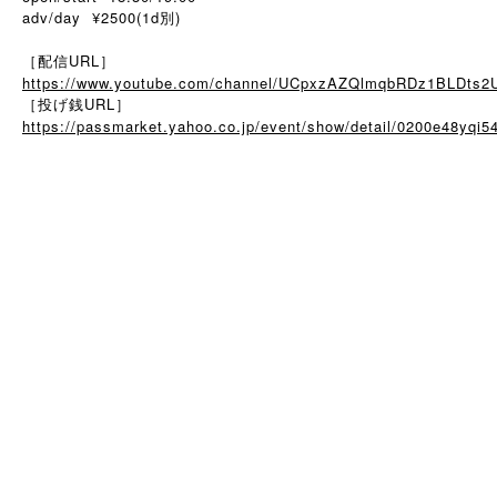
adv/day ¥2500(1d別)
［配信URL］
https://www.youtube.com/channel/UCpxzAZQlmqbRDz1BLDts2
［投げ銭URL］
https://passmarket.yahoo.co.jp/event/show/detail/0200e48yqi5