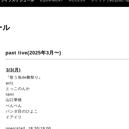
ライブスケジュール
EQUIPMENT
ACCESS
チケット予約/お問い
ール
past live(2025年3月〜)
3/3(月)
『歌う魚de雛祭り』
act)
とっこのんか
tami
山口華穂
ぺんぺん
パンダ目のひよこ
イアイリ
open/start 18:30/19:00