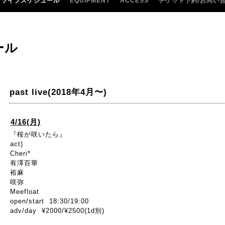
ライブスケジュール
EQUIPMENT
ACCESS
チケット予約/お問い
ール
past live(2018年4月〜)
4/16(月)
『桜が咲いたら』
act)
Cheri*
有澤百華
裕麻
咲弥
Meefloat
open/start 18:30/19:00
adv/day ¥2000/¥2500(1d別)