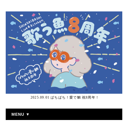
2025.09.01 ぱちぱち！愛で鯛 祝8周年！
MENU ▼