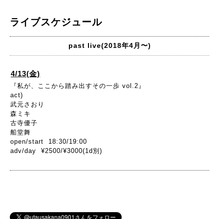
ライブスケジュール
past live(2018年4月〜)
4/13(金)
『私が、ここから踏み出すその一歩 vol.2』
act)
武元さおり
森ミキ
古寺優子
船堂舞
open/start 18:30/19:00
adv/day ¥2500/¥3000(1d別)