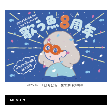
2025.09.01 ぱちぱち！愛で鯛 祝8周年！
MENU ▼