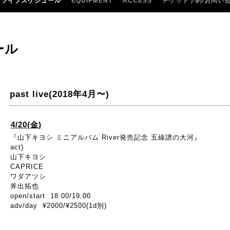
ライブスケジュール
EQUIPMENT
ACCESS
チケット予約/お問い
ール
past live(2018年4月〜)
4/20(金)
『山下キヨシ ミニアルバム River発売記念 五線譜の大河』
act)
山下キヨシ
CAPRICE
ワダアツシ
斧出拓也
open/start 18:00/19:00
adv/day ¥2000/¥2500(1d別)