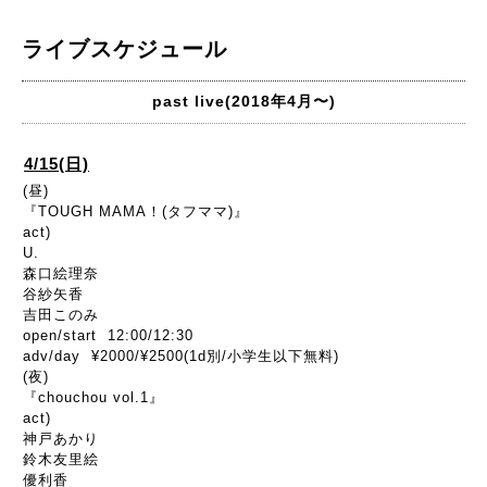
ライブスケジュール
past live(2018年4月〜)
4/15(日)
(昼)
『TOUGH MAMA！(タフママ)』
act)
U.
森口絵理奈
谷紗矢香
吉田このみ
open/start 12:00/12:30
adv/day ¥2000/¥2500(1d別/小学生以下無料)
(夜)
『chouchou vol.1』
act)
神戸あかり
鈴木友里絵
優利香