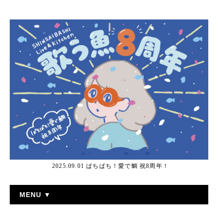
2025.09.01 ぱちぱち！愛で鯛 祝8周年！
MENU ▼