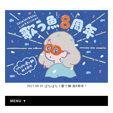
2025.09.01 ぱちぱち！愛で鯛 祝8周年！
MENU ▼