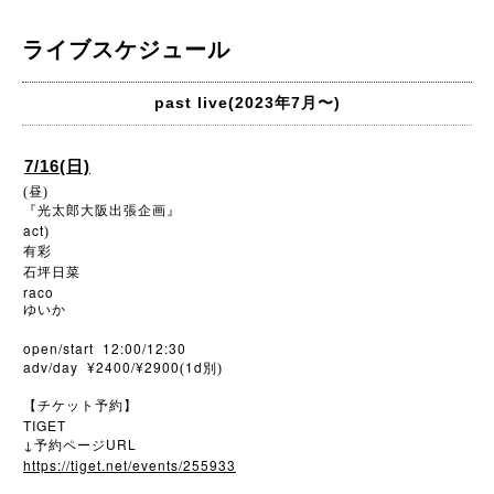
ライブスケジュール
past live(2023年7月〜)
7/16(日)
(昼)
『光太郎大阪出張企画』
act
)
有彩
石坪日菜
raco
ゆいか
open/start 12:00/12:30
adv/day ¥2400/¥2900
1d
(
別)
【チケット予約】
TIGET
↓
URL
予約ページ
https://tiget.net/events/255933