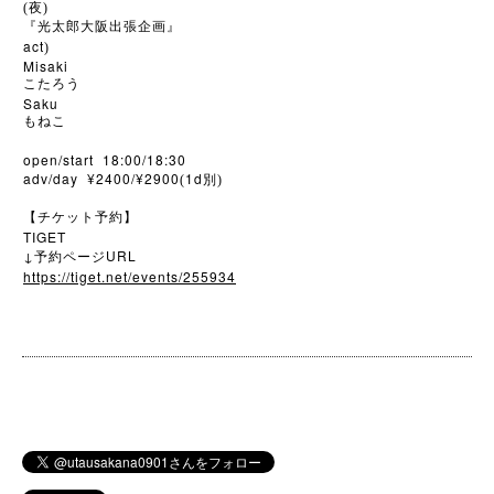
(夜)
『光太郎大阪出張企画』
act
)
Misaki
こたろう
Saku
もねこ
open/start 18:00/18:30
adv/day ¥2400/¥2900
1d
(
別)
【チケット予約】
TIGET
↓
URL
予約ページ
https://tiget.net/events/255934