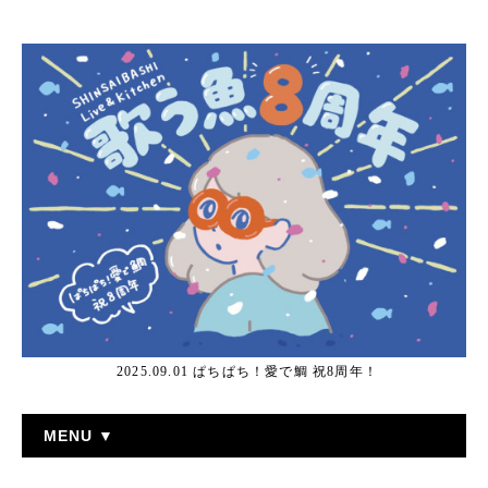
2025.09.01 ぱちぱち！愛で鯛 祝8周年！
MENU ▼