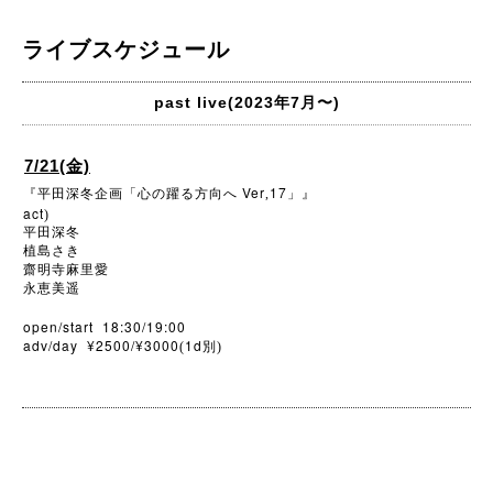
ライブスケジュール
past live(2023年7月〜)
7/21(金)
Ver
17
『平田深冬企画「心の躍る方向へ
,
」』
act
)
平田深冬
植島さき
齋明寺麻里愛
永恵美遥
open/start 18:30/19:00
adv/day ¥2500/¥3000
1d
(
別)