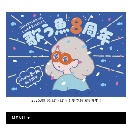
2025.09.01 ぱちぱち！愛で鯛 祝8周年！
MENU ▼