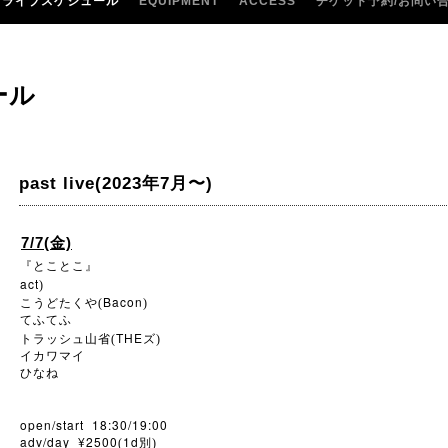
ライブスケジュール
EQUIPMENT
ACCESS
チケット予約/お問い
ール
past live(2023年7月〜)
7/7(金)
『とことこ』
act
)
Bacon
こうどたくや(
)
てふてふ
THE
トラッシュ山省(
ズ)
イカワマイ
ひなね
open/start 18:30/19:00
adv/day ¥2500
1d
(
別)