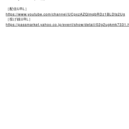
URL
［配信
］
https://www.youtube.com/channel/UCpxzAZQlmqbRDz1BLDts2Ug
URL
［投げ銭
］
https://passmarket.yahoo.co.jp/event/show/detail/02g2ugkmk7331.