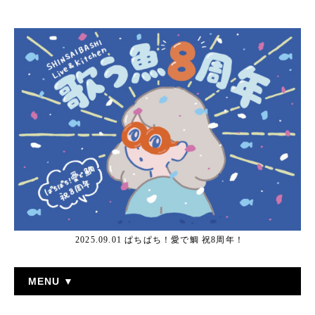
2025.09.01 ぱちぱち！愛で鯛 祝8周年！
MENU ▼