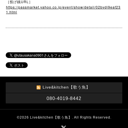
URL
［投げ銭
］
https://passmarket.yahoo.co.jp/event/show/detail/02bvdj9eaf23
1.html
Live&kitchen【歌う魚】
080-4019-8442
©2026
Live&kitchen【歌う魚】
. All Rights Reserved.