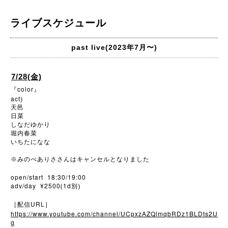
ライブスケジュール
past live(2023年7月〜)
7/28(金)
color
『
』
act
)
天邑
日菜
しなだゆかり
堀内春菜
いちたになな
※
みのべありささんはキャンセルとなりました
open/start 18:30/19:00
adv/day ¥2500
1d
(
別)
URL
［配信
］
https://www.youtube.com/channel/UCpxzAZQlmqbRDz1BLDts2U
g