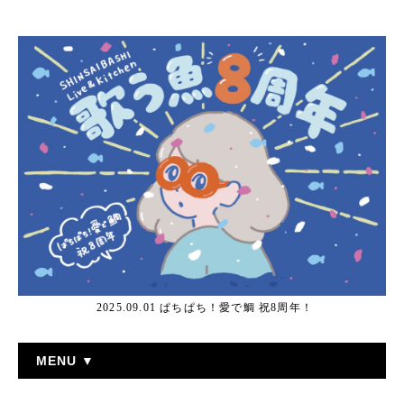
2025.09.01 ぱちぱち！愛で鯛 祝8周年！
MENU ▼