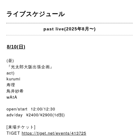
ライブスケジュール
past live(2025年8月〜)
8/10(日)
(昼)
『光太郎大阪出張企画』
act)
kurumi
寿理
鳥井紗希
wAtA
open/start 12:00/12:30
adv/day ¥2400/¥2900(1d別)
[来場チケット]
TIGET
https://tiget.net/events/413725