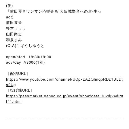
(夜)
『前田琴音ワンマン応援企画 大阪城野音への道-生-』
act)
前田琴音
杉本ラララ
山田尚史
和泉まみ
(O.A)こばやしゆうと
open/start 18:30/19:00
adv/day ¥3000(1別)
［配信URL］
https://www.youtube.com/channel/UCpxzAZQlmqbRDz1BLDt
s2Ug
［投げ銭URL］
https://passmarket.yahoo.co.jp/event/show/detail/02dj24dir8
f41.html