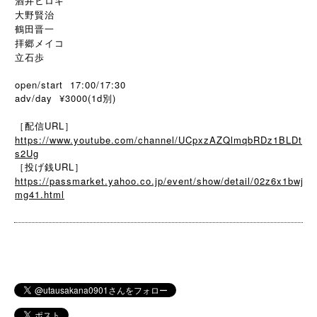
酒井ヒロキ
大野賢治
鶴田晋一
拝郷メイコ
立石歩
open/start 17:00/17:30
adv/day ¥3000(1d別)
［配信URL］
https://www.youtube.com/channel/UCpxzAZQlmqbRDz1BLDt
s2Ug
［投げ銭URL］
https://passmarket.yahoo.co.jp/event/show/detail/02z6x1bwj
mg41.html