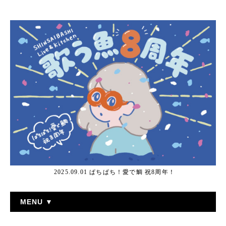
2025.09.01 ぱちぱち！愛で鯛 祝8周年！
MENU ▼