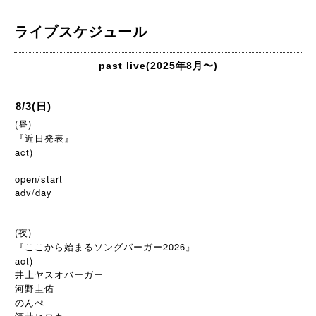
ライブスケジュール
past live(2025年8月〜)
8/3(日)
(昼)
『近日発表』
act)
open/start
adv/day
(夜)
『ここから始まるソングバーガー2026』
act)
井上ヤスオバーガー
河野圭佑
のんぺ