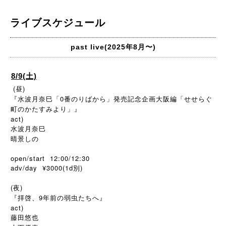
ライブスケジュール
past live(2025年8月〜)
8/9(土)
(昼)
『水波月奈巳「0番のりばから」発売記念企画大阪編「せせらぐ
町のかたすみより」』
act)
水波月奈巳
晴景しの
open/start 12:00/12:30
adv/day ¥3000(1d別)
(夜)
『拝啓、9年前の弱虫たちへ』
act)
藤田悠也