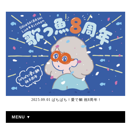
2025.09.01 ぱちぱち！愛で鯛 祝8周年！
MENU ▼