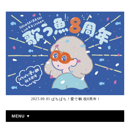
2025.09.01 ぱちぱち！愛で鯛 祝8周年！
MENU ▼