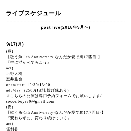
ライブスケジュール
past live(2018年9月〜)
9/17(月)
(昼)
【歌う魚-1th Anniversary-なんだか愛で鯛17匹目-】
『空に浮かべてみよう』
act)
上野大樹
室井雅也
open/start 12:30/13:00
adv/day ¥2500(1d別/投げ銭あり)
※こちらの公演は専用予約フォームでお願いします/
soccerboys80@gmail.com
(夜)
【歌う魚-1th Anniversary-なんだか愛で鯛17.7匹目-】
『変わらずに、変わり続けていく』
act)
優利香