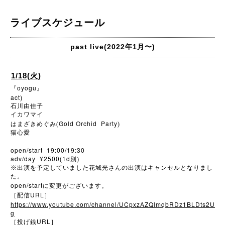
ライブスケジュール
past live(2022年1月〜)
1/18(火)
oyogu
『
』
act
)
石川由佳子
イカワマイ
Gold Orchid Party
はまざきめぐみ(
)
猫心愛
open/start 19:00/19:30
adv/day ¥2500
1d
(
別)
※
出演を予定していました花城光さんの出演はキャンセルとなりまし
た。
open/start
に変更がございます。
URL
［配信
］
https://www.youtube.com/channel/UCpxzAZQlmqbRDz1BLDts2U
g
URL
［投げ銭
］