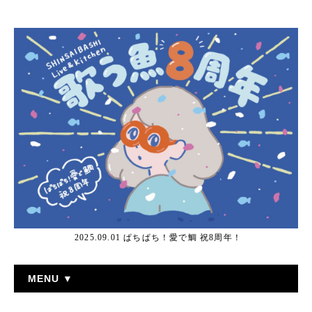
2025.09.01 ぱちぱち！愛で鯛 祝8周年！
MENU ▼