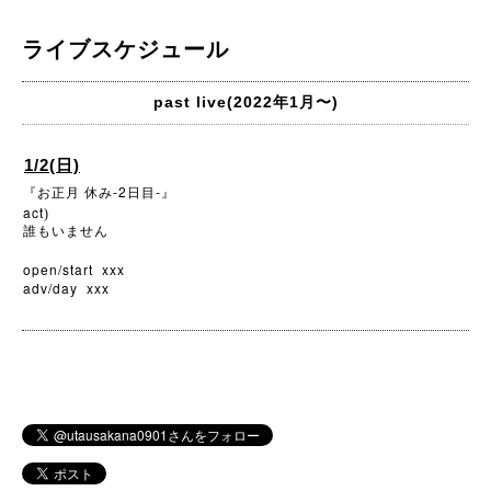
ライブスケジュール
past live(2022年1月〜)
1/2(日)
-2
-
『お正月
休み
日目
』
act
)
誰もいません
open/start xxx
adv/day xxx