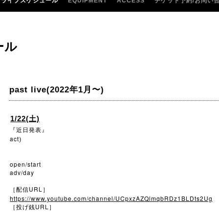
ライブスケジュール
EQUIPMENT
ACCESS
チケット予約/お問い
ール
past live(2022年1月〜)
1/22(土)
『近日発表』
act
)
open/start
adv/day
URL
［配信
］
https://www.youtube.com/channel/UCpxzAZQlmqbRDz1BLDts2Ug
URL
［投げ銭
］