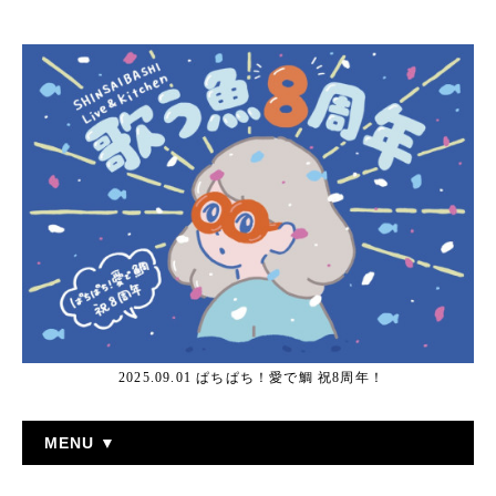
2025.09.01 ぱちぱち！愛で鯛 祝8周年！
MENU ▼