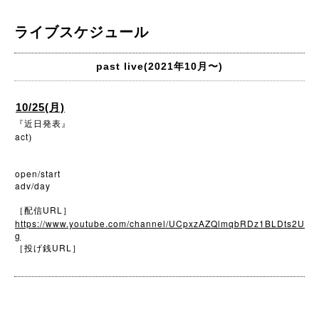
ライブスケジュール
past live(2021年10月〜)
10/25(月)
『近日発表』
act
)
open/start
adv/day
URL
［配信
］
https://www.youtube.com/channel/UCpxzAZQlmqbRDz1BLDts2U
g
URL
［投げ銭
］