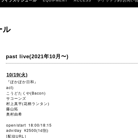
ライブスケジュール
EQUIPMENT
ACCESS
チケット予約/お問い
ール
past live(2021年10月〜)
10/19(火)
『ぽかぽか日和』
act
)
Bacon
こうどたくや(
)
サコーンズ
村上真平(花柄ランタン)
藤山拓
奥村由希
open/start 18:00/18:15
adv/day ¥2500
1d
(
別)
URL
[配信
］