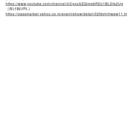
https://www.youtube.com/channel/UCpxzAZQlmqbRDz1BLDts2Ug
URL
［投げ銭
］
https://passmarket.yahoo.co.jp/event/show/detail/02fdvhrhwew11.h