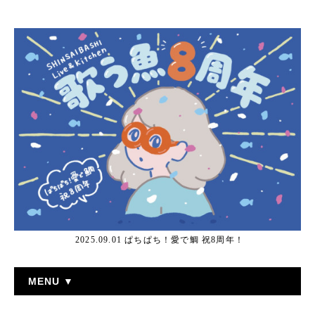
2025.09.01 ぱちぱち！愛で鯛 祝8周年！
MENU ▼