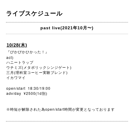
ライブスケジュール
past live(2021年10月〜)
10/28(木)
『ぴかぴかひかった！』
act
)
ハニートラップ
ウチミズ(メタボリックシンジゲート)
三月(理科室コーヒー実験ブレンド)
イカワマイ
open/start 18:30/19:00
adv/day ¥2500
1d
(
別)
open/start
※
時短が解除された為
時間が変更となっております