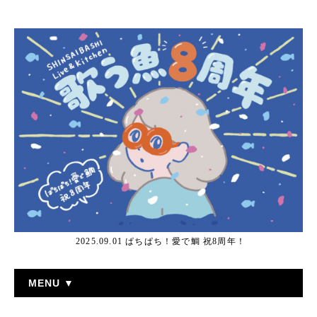
2025.09.01 ぱちぱち！愛で鯛 祝8周年！
MENU ▼