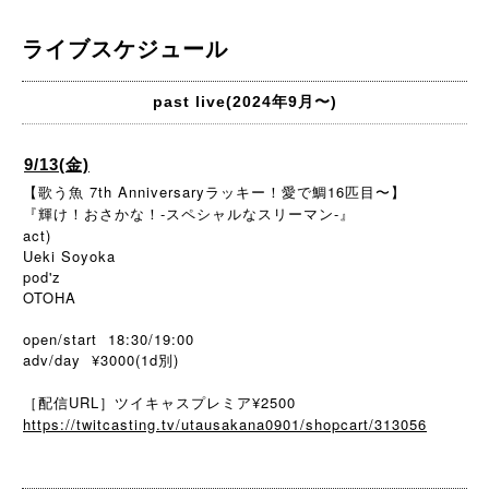
ライブスケジュール
past live(2024年9月〜)
9/13(金)
【歌う魚 7th Anniversaryラッキー！愛で鯛16匹目〜】
『輝け！おさかな！-スペシャルなスリーマン-』
act)
Ueki Soyoka
pod'z
OTOHA
open/start 18:30/19:00
adv/day ¥3000(1d別)
［配信URL］ツイキャスプレミア¥2500
https://twitcasting.tv/utausakana0901/shopcart/313056