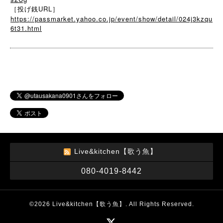
［投げ銭URL］
https://passmarket.yahoo.co.jp/event/show/detail/024j3kzqu
6t31.html
Live&kitchen【歌う魚】
080-4019-8442
©2026
Live&kitchen【歌う魚】
. All Rights Reserved.