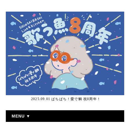
2025.09.01 ぱちぱち！愛で鯛 祝8周年！
MENU ▼