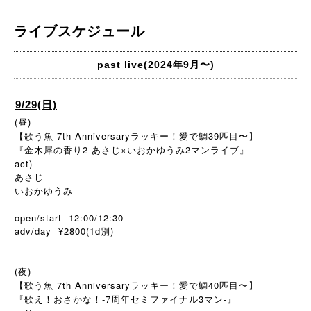
ライブスケジュール
past live(2024年9月〜)
9/29(日)
(昼)
【歌う魚 7th Anniversaryラッキー！愛で鯛39匹目〜】
『金木犀の香り2-あさじ×いおかゆうみ2マンライブ』
act)
あさじ
いおかゆうみ
open/start 12:00/12:30
adv/day ¥2800(1d別)
(夜)
【歌う魚 7th Anniversaryラッキー！愛で鯛40匹目〜】
『歌え！おさかな！-7周年セミファイナル3マン-』