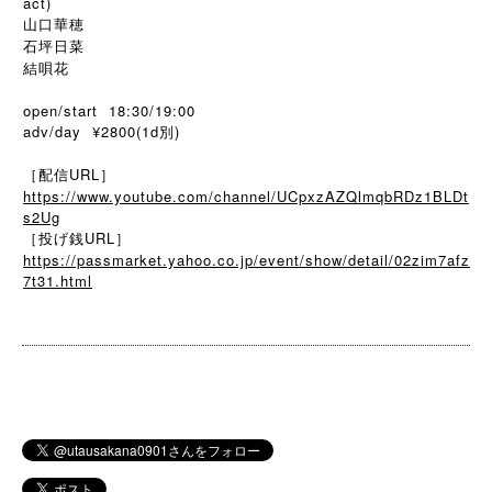
act)
山口華穂
石坪日菜
結唄花
open/start 18:30/19:00
adv/day ¥2800(1d別)
［配信URL］
https://www.youtube.com/channel/UCpxzAZQlmqbRDz1BLDt
s2Ug
［投げ銭URL］
https://passmarket.yahoo.co.jp/event/show/detail/02zim7afz
7t31.html