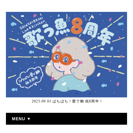
2025.09.01 ぱちぱち！愛で鯛 祝8周年！
MENU ▼