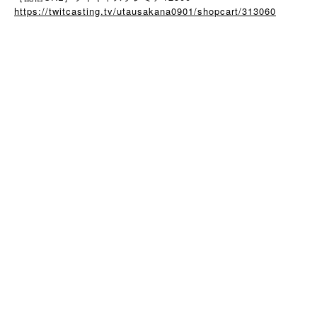
https://twitcasting.tv/utausakana0901/shopcart/313060