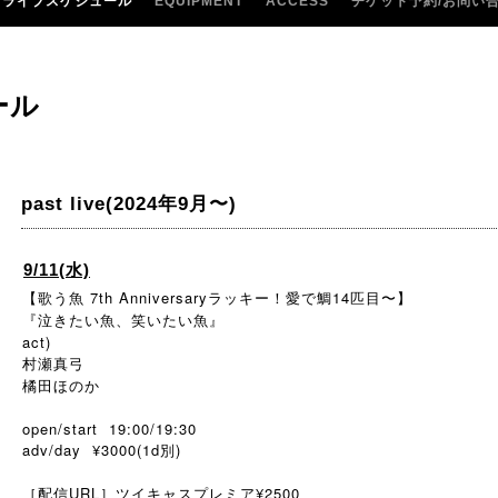
ライブスケジュール
EQUIPMENT
ACCESS
チケット予約/お問い
ール
past live(2024年9月〜)
9/11(水)
【歌う魚 7th Anniversaryラッキー！愛で鯛14匹目〜】
『泣きたい魚、笑いたい魚』
act)
村瀬真弓
橘田ほのか
open/start 19:00/19:30
adv/day ¥3000(1d別)
［配信URL］ツイキャスプレミア¥2500