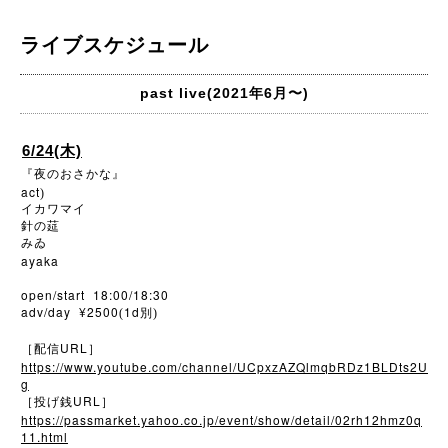
ライブスケジュール
past live(2021年6月〜)
6/24(木)
『夜のおさかな』
act
)
イカワマイ
針の莚
みゐ
ayaka
open/start 18:00/18:30
adv/day ¥2500
1d
(
別)
URL
［配信
］
https://www.youtube.com/channel/UCpxzAZQlmqbRDz1BLDts2U
g
URL
［投げ銭
］
https://passmarket.yahoo.co.jp/event/show/detail/02rh12hmz0q
11.html