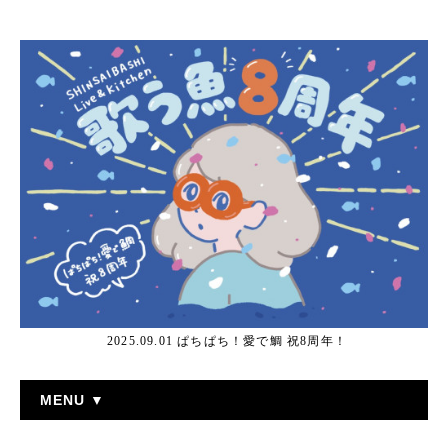
2025.09.01 ぱちぱち！愛で鯛 祝8周年！
MENU ▼