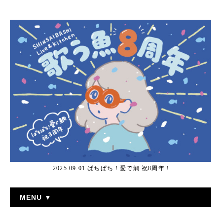
2025.09.01 ぱちぱち！愛で鯛 祝8周年！
MENU ▼