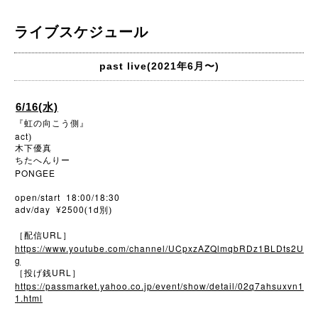
ライブスケジュール
past live(2021年6月〜)
6/16(水)
『虹の向こう側』
act
)
木下優真
ちたへんりー
PONGEE
open/start 18:00/18:30
adv/day ¥2500
1d
(
別)
URL
［配信
］
https://www.youtube.com/channel/UCpxzAZQlmqbRDz1BLDts2U
g
URL
［投げ銭
］
https://passmarket.yahoo.co.jp/event/show/detail/02q7ahsuxvn1
1.html