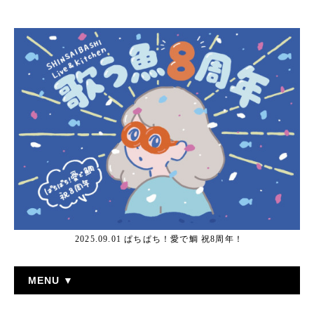
2025.09.01 ぱちぱち！愛で鯛 祝8周年！
MENU ▼