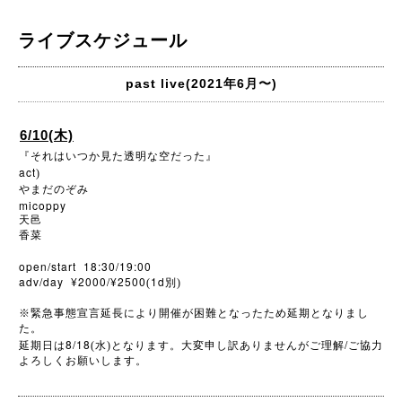
ライブスケジュール
past live(2021年6月〜)
6/10(木)
『それはいつか見た透明な空だった』
act
)
やまだのぞみ
micoppy
天邑
香菜
open/start 18:30/19:00
adv/day ¥2000/¥2500
1d
(
別)
※
緊急事態宣言延長により開催が困難となったため延期となりまし
た。
8/18
/
延期日は
(水)となります。大変申し訳ありませんがご理解
ご協力
よろしくお願いします。