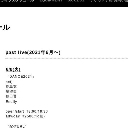
ライブスケジュール
EQUIPMENT
ACCESS
チケット予約/お問い
ール
past live(2021年6月〜)
6/8(火)
DANCE2021
『
』
act
)
長島寛
堀望美
鶴田晋一
Enuiiy
open/start 18:00/18:30
adv/day ¥2500
1d
(
別)
URL
［配信
］