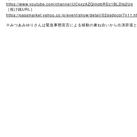
https://www.youtube.com/channel/UCpxzAZQlmqbRDz1BLDts2Ug
URL
［投げ銭
］
https://passmarket.yahoo.co.jp/event/show/detail/02qsdpcqr7n11.h
※
みつあみゆりさんは緊急事態宣言による移動の兼ね合いから出演辞退