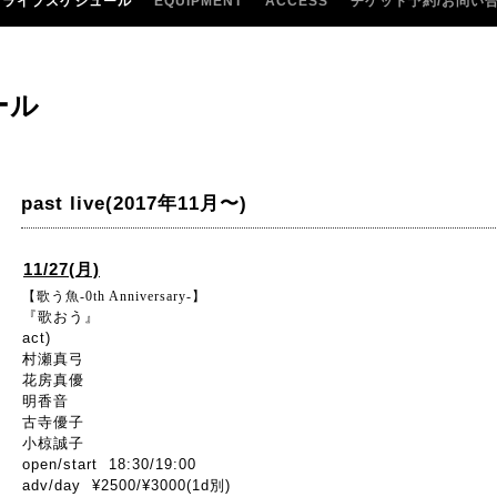
ライブスケジュール
EQUIPMENT
ACCESS
チケット予約/お問い
ール
past live(2017年11月〜)
11/27(月)
【歌う魚-0th Anniversary-】
『歌おう』
act)
村瀬真弓
花房真優
明香音
古寺優子
小椋誠子
open/start 18:30/19:00
adv/day ¥2500/¥3000(1d別)