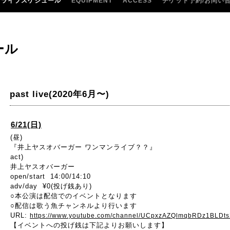
ライブスケジュール
EQUIPMENT
ACCESS
チケット予約/お問い
ール
past live(2020年6月〜)
6/21(日)
(昼)
『井上ヤスオバーガー ワンマンライブ？？』
act)
井上ヤスオバーガー
open/start 14:00/14:10
adv/day ¥0(投げ銭あり)
○本公演は配信でのイベントとなります
○配信は歌う魚チャンネルより行います
URL:
https://www.youtube.com/channel/UCpxzAZQlmqbRDz1BLDt
【イベントへの投げ銭は下記よりお願いします】