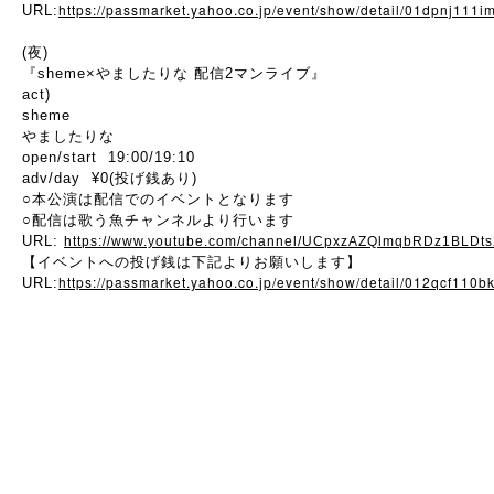
https://passmarket.yahoo.co.jp/event/show/detail/01dpnj111i
URL:
(夜)
『sheme×やましたりな 配信2マンライブ』
act)
sheme
やましたりな
open/start 19:00/19:10
adv/day ¥0(投げ銭あり)
○本公演は配信でのイベントとなります
○配信は歌う魚チャンネルより行います
URL:
https://www.youtube.com/channel/UCpxzAZQlmqbRDz1BLDt
【イベントへの投げ銭は下記よりお願いします】
https://passmarket.yahoo.co.jp/event/show/detail/012qcf110bk
URL: