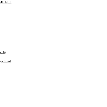
m4k.html
s2Ug
yz.html