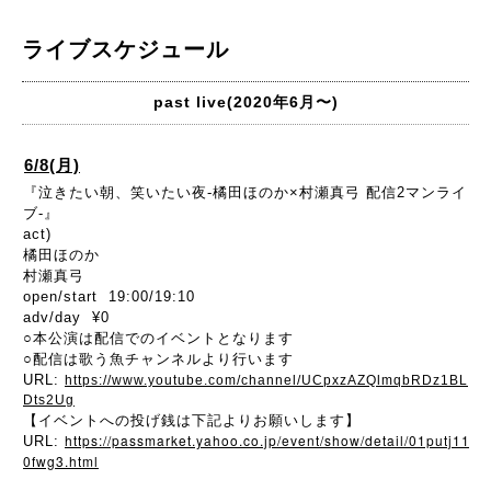
ライブスケジュール
past live(2020年6月〜)
6/8(月)
『泣きたい朝、笑いたい夜-橘田ほのか×村瀬真弓 配信2マンライ
ブ-』
act)
橘田ほのか
村瀬真弓
open/start 19:00/19:10
adv/day ¥0
○本公演は配信でのイベントとなります
○配信は歌う魚チャンネルより行います
URL:
https://www.youtube.com/channel/UCpxzAZQlmqbRDz1BL
Dts2Ug
【イベントへの投げ銭は下記よりお願いします】
https://passmarket.yahoo.co.jp/event/show/detail/01putj11
URL:
0fwg3.html