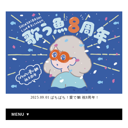
2025.09.01 ぱちぱち！愛で鯛 祝8周年！
MENU ▼