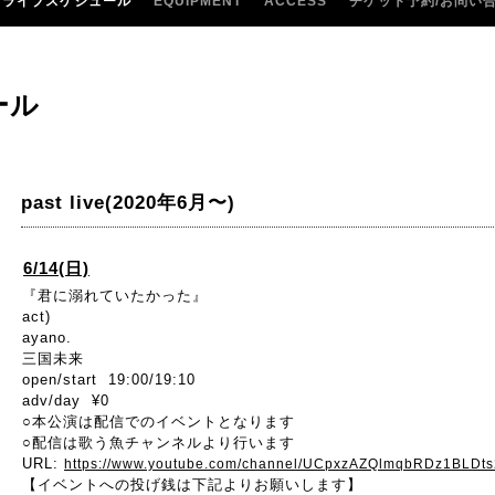
ライブスケジュール
EQUIPMENT
ACCESS
チケット予約/お問い
ール
past live(2020年6月〜)
6/14(日)
『君に溺れていたかった』
act)
ayano.
三国未来
open/start 19:00/19:10
adv/day ¥0
○本公演は配信でのイベントとなります
○配信は歌う魚チャンネルより行います
URL:
https://www.youtube.com/channel/UCpxzAZQlmqbRDz1BLDt
【イベントへの投げ銭は下記よりお願いします】