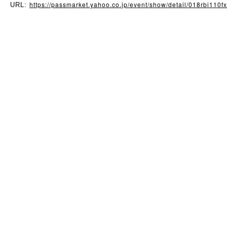
https://passmarket.yahoo.co.jp/event/show/detail/018rbi110f
URL: