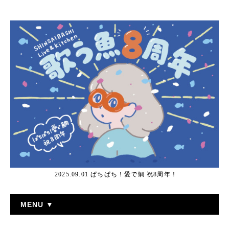
2025.09.01 ぱちぱち！愛で鯛 祝8周年！
MENU ▼