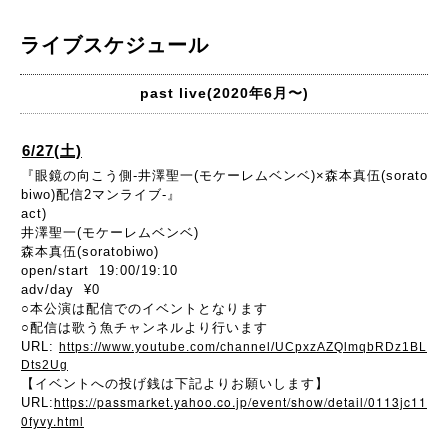
ライブスケジュール
past live(2020年6月〜)
6/27(土)
『眼鏡の向こう側-井澤聖一(モケーレムベンベ)×森本真伍(sorato
biwo)配信2マンライブ-』
act)
井澤聖一(モケーレムベンベ)
森本真伍(soratobiwo)
open/start 19:00/19:10
adv/day ¥0
○本公演は配信でのイベントとなります
○配信は歌う魚チャンネルより行います
URL:
https://www.youtube.com/channel/UCpxzAZQlmqbRDz1BL
Dts2Ug
【イベントへの投げ銭は下記よりお願いします】
https://passmarket.yahoo.co.jp/event/show/detail/0113jc11
URL:
0fyvy.html