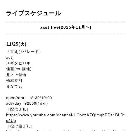
ライブスケジュール
past live(2025年11月〜)
11/25(火)
『甘えびパレード』
act)
スギタヒロキ
佳苗(ex.猫蛙)
井ノ上聖悟
橋本泰河
まなてぃ
open/start 18:30/19:00
adv/day ¥2500(1d別)
［配信URL］
https://www.youtube.com/channel/UCpxzAZQlmqbRDz1BLDt
s2Ug
［投げ銭URL］