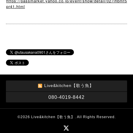
https://passmarket.yahoo.co.jp/event/show/detail/027ihbmt5
pr41.html
Live&kitchen【歌う魚】
080-4019-8442
©2026
Live&kitchen【歌う魚】
. All Rights Reserved.