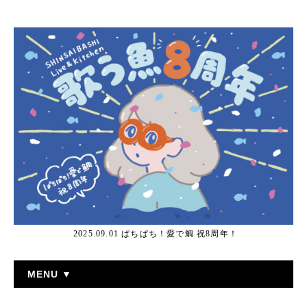
2025.09.01 ぱちぱち！愛で鯛 祝8周年！
MENU ▼