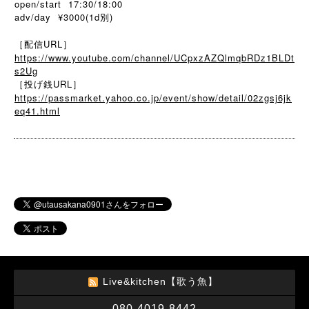
open/start 17:30/18:00
adv/day ¥3000(1d別)
［配信URL］
https://www.youtube.com/channel/UCpxzAZQlmqbRDz1BLDt
s2Ug
［投げ銭URL］
https://passmarket.yahoo.co.jp/event/show/detail/02zgsj6jk
eq41.html
Live&kitchen【歌う魚】
080-4019-8442