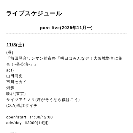
ライブスケジュール
past live(2025年11月〜)
11/8(土)
(昼)
『前田琴音ワンマン前夜祭「明日はみんなデ！大阪城野音に集
合！-昼公演-」』
act)
山田尚史
市川セカイ
畑歩
咲耶(東京)
サイツアキノリ(君がそうなら僕はこう)
(O.A)蔦江タイチ
open/start 11:30/12:00
adv/day ¥3000(1d別)