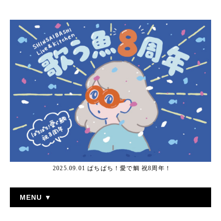
2025.09.01 ぱちぱち！愛で鯛 祝8周年！
MENU ▼