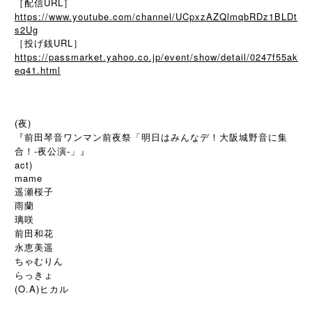
［配信URL］
https://www.youtube.com/channel/UCpxzAZQlmqbRDz1BLDt
s2Ug
［投げ銭URL］
https://passmarket.yahoo.co.jp/event/show/detail/0247f55ak
eq41.html
(夜)
『前田琴音ワンマン前夜祭「明日はみんなデ！大阪城野音に集
合！-夜公演-」』
act)
mame
遥瀬桜子
雨蘭
璃咲
前田和花
永恵美遥
ちゃむりん
らっきょ
(O.A)ヒカル