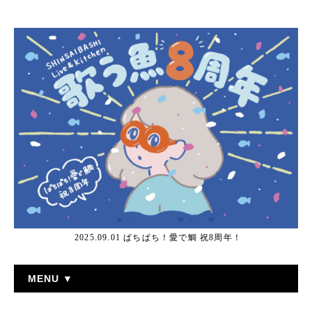
2025.09.01 ぱちぱち！愛で鯛 祝8周年！
MENU ▼