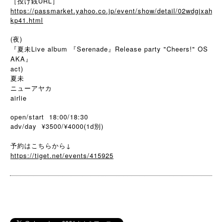
［投げ銭URL］
https://passmarket.yahoo.co.jp/event/show/detail/02wdgjxah
kp41.html
(夜)
『夏未Live album 『Serenade』Release party "Cheers!" OS
AKA』
act)
夏未
ニューアヤカ
airlie
open/start 18:00/18:30
adv/day ¥3500/¥4000(1d別)
予約はこちらから↓
https://tiget.net/events/415925