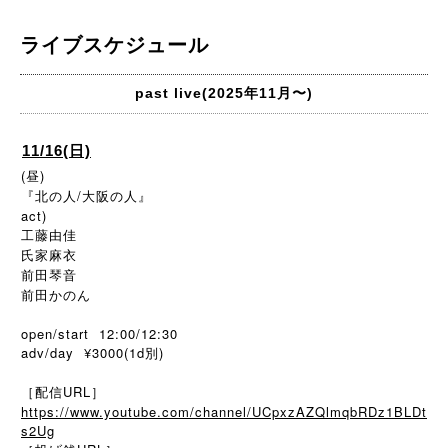
ライブスケジュール
past live(2025年11月〜)
11/16(日)
(昼)
『北の人/大阪の人』
act)
工藤由佳
氏家麻衣
前田琴音
前田かのん
open/start 12:00/12:30
adv/day ¥3000(1d別)
［配信URL］
https://www.youtube.com/channel/UCpxzAZQlmqbRDz1BLDt
s2Ug