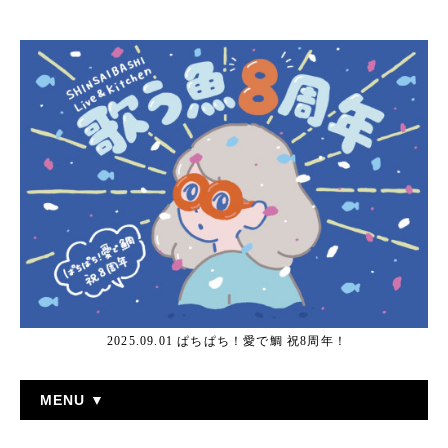
2025.09.01 ぱちぱち！愛で鯛 祝8周年！
MENU ▼