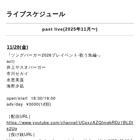
ライブスケジュール
past live(2025年11月〜)
11/28(金)
『ソングバーガー2026プレイベント-歌う魚編-』
act)
井上ヤスオバーガー
市川セカイ
永恵美遥
海野夕凪
open/start 18:30/19:00
adv/day ¥3000(1d別)
［配信URL］
https://www.youtube.com/channel/UCpxzAZQlmqbRDz1BLDt
s2Ug
［投げ銭URL］