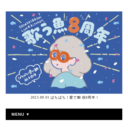
2025.09.01 ぱちぱち！愛で鯛 祝8周年！
MENU ▼