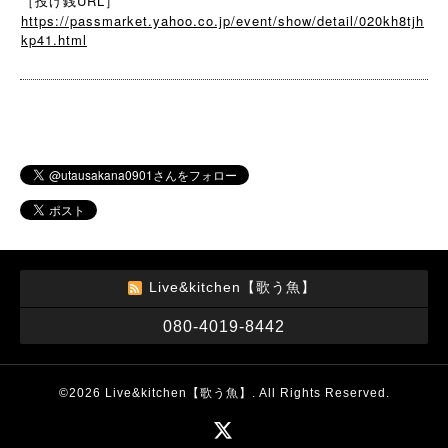
［投げ銭URL］
https://passmarket.yahoo.co.jp/event/show/detail/020kh8tjh
kp41.html
Live&kitchen【歌う魚】
080-4019-8442
©2026
Live&kitchen【歌う魚】
. All Rights Reserved.