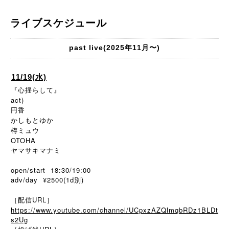
ライブスケジュール
past live(2025年11月〜)
11/19(水)
『心揺らして』
act)
円香
かしもとゆか
栫ミュウ
OTOHA
ヤマサキマナミ
open/start 18:30/19:00
adv/day ¥2500(1d別)
［配信URL］
https://www.youtube.com/channel/UCpxzAZQlmqbRDz1BLDt
s2Ug