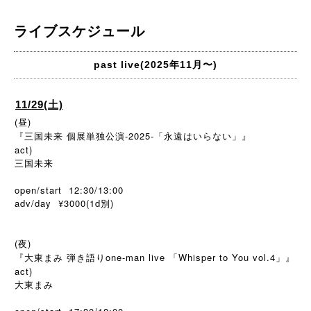
ライブスケジュール
past live(2025年11月〜)
11/29(土)
(昼)
『三国未来 個展単独公演-2025-「永遠はいらない」』
act)
三国未来
open/start 12:30/13:00
adv/day ¥3000(1d
)
別
(夜)
『大東まみ 弾き語りone-man live 「Whisper to You vol.4」』
act)
大東まみ