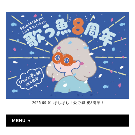
2025.09.01 ぱちぱち！愛で鯛 祝8周年！
MENU ▼