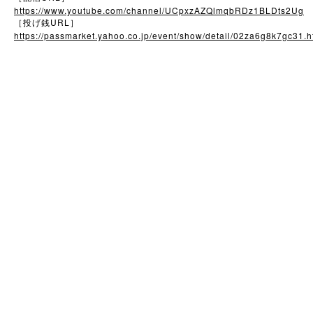
https://www.youtube.com/channel/UCpxzAZQlmqbRDz1BLDts2Ug
URL
［投げ銭
］
https://passmarket.yahoo.co.jp/event/show/detail/02za6g8k7gc31.h