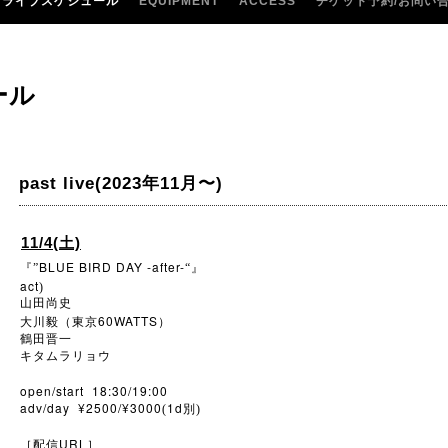
ライブスケジュール
EQUIPMENT
ACCESS
チケット予約/お問い
ール
past live(2023年11月〜)
11/4(土)
BLUE BIRD DAY -after-
『”
“』
act
)
山田尚史
60WATTS
大川毅（東京
）
鶴田晋一
キタムラリョウ
open/start 18:30/19:00
adv/day ¥2500/¥3000
1d
(
別)
URL
［配信
］