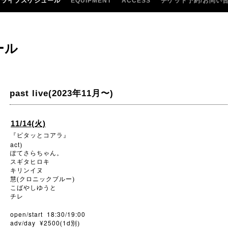
ライブスケジュール
EQUIPMENT
ACCESS
チケット予約/お問い
ール
past live(2023年11月〜)
11/14(火)
『ピタッとコアラ』
act
)
ぽてさらちゃん。
スギタヒロキ
キリンイヌ
慧(クロニックブルー)
こばやしゆうと
チレ
open/start 18:30/19:00
adv/day ¥2500
1d
(
別)