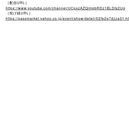
URL
［配信
］
https://www.youtube.com/channel/UCpxzAZQlmqbRDz1BLDts2Ug
URL
［投げ銭
］
https://passmarket.yahoo.co.jp/event/show/detail/02fe2q7dzza31.h