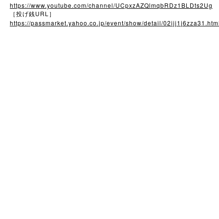
https://www.youtube.com/channel/UCpxzAZQlmqbRDz1BLDts2Ug
URL
［投げ銭
］
https://passmarket.yahoo.co.jp/event/show/detail/02ijj1j6zza31.htm