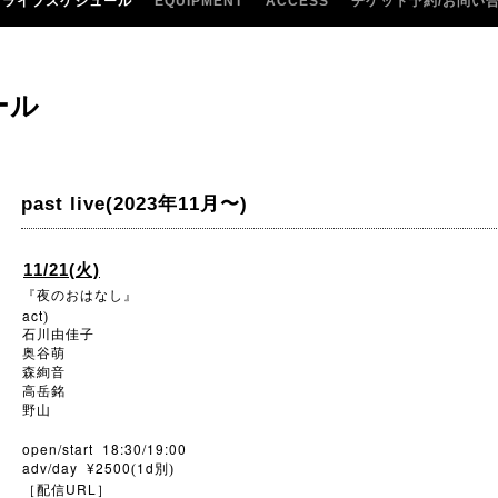
ライブスケジュール
EQUIPMENT
ACCESS
チケット予約/お問い
ール
past live(2023年11月〜)
11/21(火)
『夜のおはなし』
act
)
石川由佳子
奥谷萌
森絢音
高岳銘
野山
open/start 18:30/19:00
adv/day ¥2500
1d
(
別)
URL
［配信
］